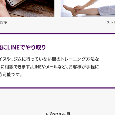
事指導
スト
次の4ヶ月